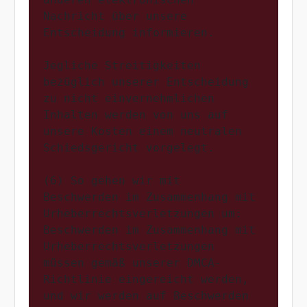
Nachricht über unsere 
Entscheidung informieren.

Jegliche Streitigkeiten 
bezüglich unserer Entscheidung 
zu nicht einvernehmlichen 
Inhalten werden von uns auf 
unsere Kosten einem neutralen 
Schiedsgericht vorgelegt.

(6) So gehen wir mit 
Beschwerden im Zusammenhang mit 
Urheberrechtsverletzungen um: 
Beschwerden im Zusammenhang mit 
Urheberrechtsverletzungen 
müssen gemäß unserer DMCA-
Richtlinie eingereicht werden, 
und wir werden auf Beschwerden 