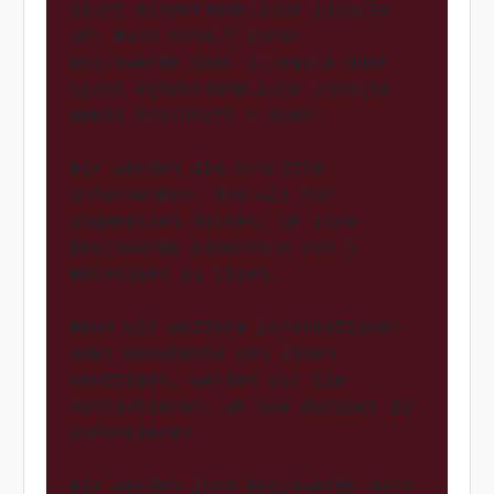
nicht einvernehmliche Inhalte 
um: Nach Erhalt Ihrer 
Beschwerde über illegale oder 
nicht einvernehmliche Inhalte 
gemäß Abschnitt 4 oben:

Wir werden die Schritte 
unternehmen, die wir für 
angemessen halten, um Ihre 
Beschwerde innerhalb von 5 
Werktagen zu lösen.

Wenn wir weitere Informationen 
oder Dokumente von Ihnen 
benötigen, werden wir Sie 
kontaktieren, um Sie darüber zu 
informieren.

Wir werden Ihre Beschwerde nach 