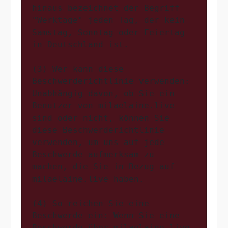
hinaus bezeichnet der Begriff 
"Werktage" jeden Tag, der kein 
Samstag, Sonntag oder Feiertag 
in Deutschland ist.

(3) Wer kann diese 
Beschwerderichtlinie verwenden: 
Unabhängig davon, ob Sie ein 
Benutzer von milaelaine.live 
sind oder nicht, können Sie 
diese Beschwerderichtlinie 
verwenden, um uns auf jede 
Beschwerde aufmerksam zu 
machen, die Sie in Bezug auf 
milaelaine.live haben.

(4) So reichen Sie eine 
Beschwerde ein: Wenn Sie eine 
Beschwerde über milaelaine.live 