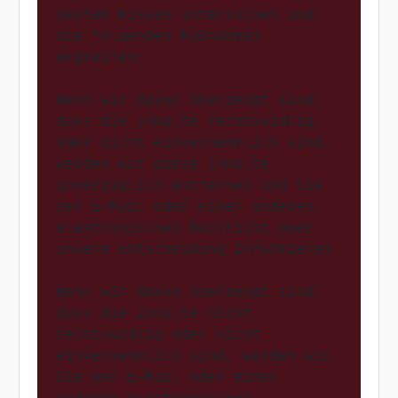
bestem Wissen untersuchen und 
die folgenden Maßnahmen 
ergreifen:

Wenn wir davon überzeugt sind, 
dass die Inhalte rechtswidrig 
oder nicht einvernehmlich sind, 
werden wir diese Inhalte 
unverzüglich entfernen und Sie 
per E-Mail oder einer anderen 
elektronischen Nachricht über 
unsere Entscheidung informieren.

Wenn wir davon überzeugt sind, 
dass die Inhalte nicht 
rechtswidrig oder nicht 
einvernehmlich sind, werden wir 
Sie per E-Mail oder einer 
anderen elektronischen 