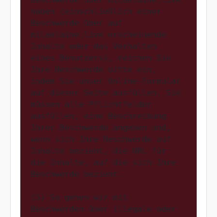
haben (einschließlich einer 
Beschwerde über auf 
milaelaine.live erscheinende 
Inhalte oder das Verhalten 
eines Benutzers), reichen Sie 
Ihre Beschwerde bitte ein, 
indem Sie unser Online-Formular 
auf dieser Seite ausfüllen. Sie 
müssen alle Pflichtfelder 
ausfüllen, eine Beschreibung 
Ihrer Beschwerde angeben und, 
wenn sich Ihre Beschwerde auf 
Inhalte bezieht, die URL für 
die Inhalte, auf die sich Ihre 
Beschwerde bezieht.

(5) So gehen wir mit 
Beschwerden über illegale oder 