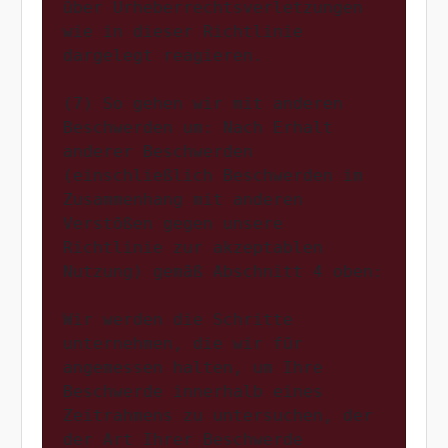
über Urheberrechtsverletzungen 
wie in dieser Richtlinie 
dargelegt reagieren.

(7) So gehen wir mit anderen 
Beschwerden um: Nach Erhalt 
anderer Beschwerden 
(einschließlich Beschwerden im 
Zusammenhang mit anderen 
Verstößen gegen unsere 
Richtlinie zur akzeptablen 
Nutzung) gemäß Abschnitt 4 oben:

Wir werden die Schritte 
unternehmen, die wir für 
angemessen halten, um Ihre 
Beschwerde innerhalb eines 
Zeitrahmens zu untersuchen, der 
der Art Ihrer Beschwerde 