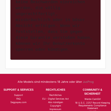
keine Beschwerden einreichen 
werden, die völlig 
ungerechtfertigt, 
missbräuchlich oder in böser 
Absicht erfolgen. Wenn wir 
feststellen, dass Sie gegen 
diese Garantie verstoßen haben, 
können wir Ihr Benutzerkonto 
Alle Models sind mindestens 18 Jahre oder älter
JusProg
SUPPORT & SERVICES
RECHTLICHES
COMMUNITY &
SICHERHEIT
Support
Rechtliches
FAQ
EU - Digital Services Act
Werde CamGirl
Segpayeu.com
Abo kündigen
18 U.S.C. 2257 Record-Keeping
Requirements Compliance
Copyright
Statement
Impressum