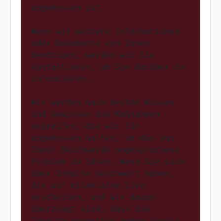
angemessen ist.

Wenn wir weitere Informationen 
oder Dokumente von Ihnen 
benötigen, werden wir Sie 
kontaktieren, um Sie darüber zu 
informieren.

Wir werden nach bestem Wissen 
und Gewissen die Maßnahmen 
ergreifen, die wir für 
angemessen halten, um das von 
Ihrer Beschwerde angesprochene 
Problem zu lösen. Wenn Sie sich 
über Inhalte beschwert haben, 
die auf milaelaine.live 
erscheinen, und wir davon 
überzeugt sind, dass die 
Inhalte ansonsten gegen unsere 