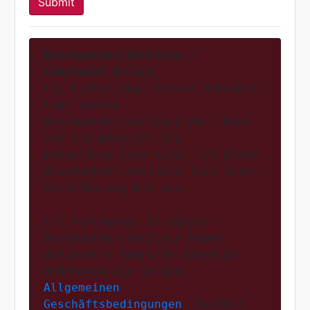
Beschwerderichtlinie / 
Complaint Policy
(1) Einleitung: Dieses Dokument 
legt unsere 
Beschwerderichtlinie dar. Wenn 
Sie ein Benutzer von 
milaelaine.live sind, ist diese 
Beschwerderichtlinie Teil Ihrer 
Vereinbarung mit uns.

(2) Auslegung: In dieser 
Beschwerderichtlinie haben 
definierte Begriffe dieselbe 
Bedeutung wie in den 
Allgemeinen 
Geschäftsbedingungen
. Darüber 