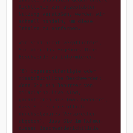
Richtlinie zur akzeptablen 
Nutzung verstoßen, werden wir 
schnell handeln, um diese 
Inhalte zu entfernen.

Wir sind nicht verpflichtet, 
Sie über das Ergebnis Ihrer 
Beschwerde zu informieren.

(8) Ungerechtfertigte oder 
missbräuchliche Beschwerden: 
Wenn Sie ein Benutzer von 
milaelaine.live sind, 
garantieren Sie (was bedeutet, 
dass Sie ein rechtlich 
durchsetzbares Versprechen 
abgeben), dass Sie im Rahmen 
dieser Beschwerderichtlinie 